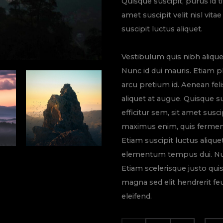
Quisque suscipit, purus id ti
amet suscipit velit nisl vi
suscipit luctus aliquet.
Vestibulum quis nibh alique
Nunc id dui mauris. Etiam 
arcu pretium id. Aenean feli
aliquet at augue. Quisque sus
efficitur sem, sit amet susci
maximus enim, quis fermen
Etiam suscipit luctus alique
elementum tempus dui. Null
Etiam scelerisque justo qu
magna sed elit hendrerit fe
eleifend.
NATURE