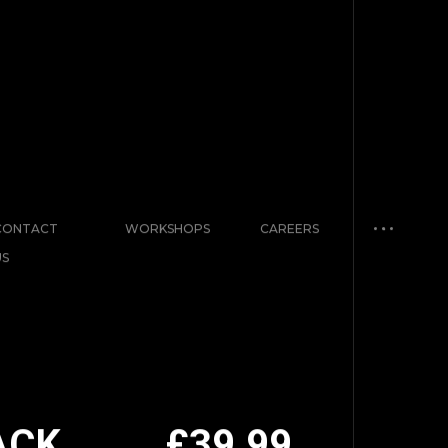
CONTACT
WORKSHOPS
CAREERS
US
ACK
£
39.99