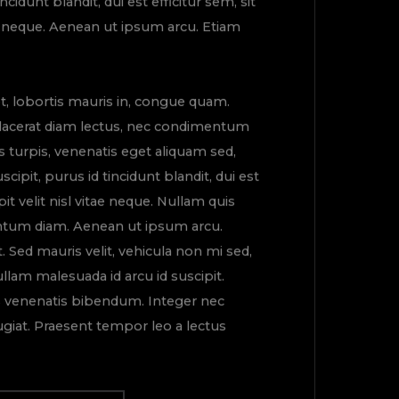
ncidunt blandit, dui est efficitur sem, sit
tae neque. Aenean ut ipsum arcu. Etiam
t, lobortis mauris in, congue quam.
placerat diam lectus, nec condimentum
s turpis, venenatis eget aliquam sed,
cipit, purus id tincidunt blandit, dui est
pit velit nisl vitae neque. Nullam quis
tum diam. Aenean ut ipsum arcu.
t. Sed mauris velit, vehicula non mi sed,
am malesuada id arcu id suscipit.
is venenatis bibendum. Integer nec
ugiat. Praesent tempor leo a lectus