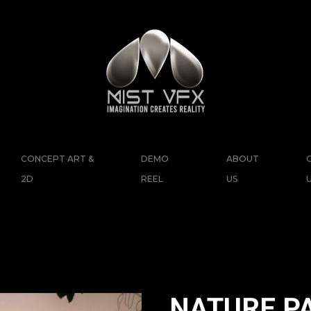
CONCEPT ART &
DEMO
ABOUT
2D
REEL
US
NATURE P